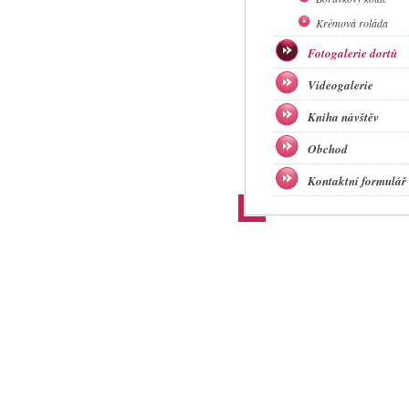
Krémová roláda
Fotogalerie dortů
Videogalerie
Kniha návštěv
Obchod
Kontaktní formulář