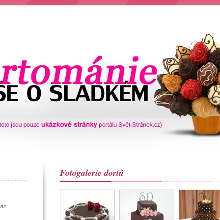
Fotogalerie dortů
one