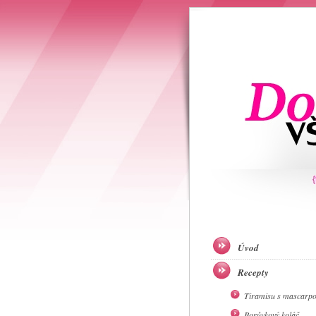
Úvod
Recepty
Tiramisu s mascarp
Borůvkový koláč